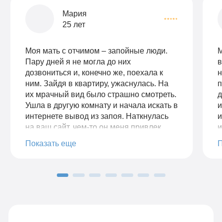
Мария
25 лет
Моя мать с отчимом – запойные люди.
М
Пару дней я не могла до них
в
дозвониться и, конечно же, поехала к
н
ним. Зайдя в квартиру, ужаснулась. На
п
их мрачный вид было страшно смотреть.
д
Ушла в другую комнату и начала искать в
и
интернете вывод из запоя. Наткнулась
и
на ваш сайт, чем-то он меня привлек.
и
Позвонила, описала ситуацию. Ответила
м
Показать еще
на заданные вопросы. Врач приехал
с
быстро с небольшим ожиданием.
п
Сначала провел короткую беседу с
у
родителями и сделал процедуру. Дал
д
мне все рекомендации, рассказал про
п
методы кодирования на будущее и о
п
лечении алкогольной зависимости. Цена
х