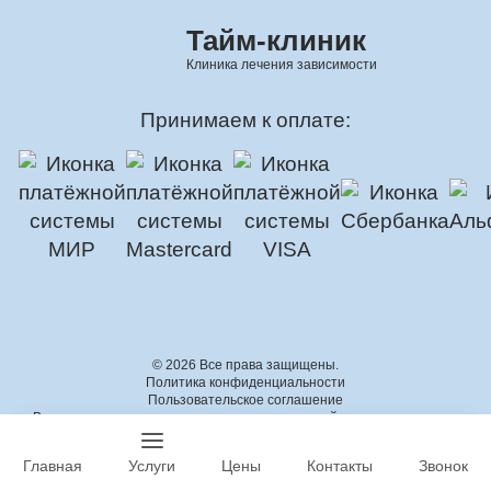
Тайм-клиник
Клиника лечения зависимости
Принимаем к оплате:
© 2026 Все права защищены.
Политика конфиденциальности
Пользовательское соглашение
Все материалы, представленные на данном сайте, предназначены
только для информационных целей. Информация на этом сайте не
предназначена для диагностики, лечения, предотвращения или
Главная
Услуги
Цены
Контакты
Звонок
лечения каких-либо заболеваний или состояний. Информация на этом
сайте не является заменой профессиональной медицинской помощи.