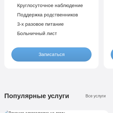
Круглосуточное наблюдение
Поддержка родственников
3-х разовое питание
Больничный лист
Записаться
Бюджетно
1 490 руб
Популярные услуги
4-х местная комната
2
Все услуги
Диагностика