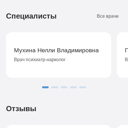
Подробнее
Подробнее
Подробнее
Подробнее
Подробнее
Подробнее
Подробнее
Подробнее
Заказать
Заказать
Заказать
Заказать
Заказать
Заказать
Заказать
Заказать
Специалисты
Все врачи
Мухина Нелли Владимировна
Врач психиатр-нарколог
В
Отзывы