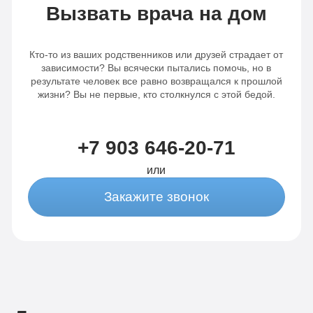
меня тоже порадовала – рассчитывала,
П
Вызвать врача на дом
что отдам больше. Очень довольна
з
вашими услугами. Огромная
у
благодарность вашим специалистам!
п
Кто-то из ваших родственников или друзей страдает от
к
зависимости? Вы всячески пытались помочь, но в
в
результате человек все равно возвращался к прошлой
жизни? Вы не первые, кто столкнулся с этой бедой.
П
с
к
с
+7 903 646-20-71
О
или
Закажите звонок