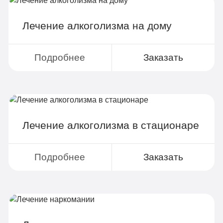
Групповая терапия
Детоксикация
Лечение алкоголизма на дому
Круглосуточное наблюдение
Поддержка родственников
Подробнее
Заказать
4-х разовое питание
Больничный лист
Лечение алкоголизма в стационаре
Записаться
Подробнее
Заказать