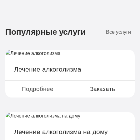
Бюджетно
1 490 руб
Популярные услуги
4-х местная комната
Все услуги
Диагностика
Групповая терапия
Детоксикация
Лечение алкоголизма
Круглосуточное наблюдение
Поддержка родственников
Подробнее
Заказать
4-х разовое питание
Больничный лист
Лечение алкоголизма на дому
Записаться