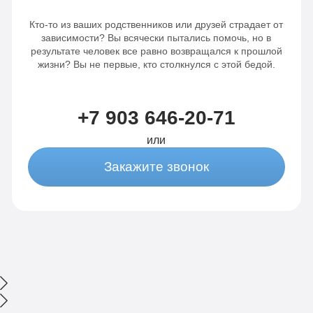
звонков в домофон.
результат,
Бригада не уезжала,
Кто-то из ваших родственников или друзей страдает от
подумываем о
а дозванивалась до
зависимости? Вы всячески пытались помочь, но в
прохождении
меня до пьяного.
результате человек все равно возвращался к прошлой
курса
жизни? Вы не первые, кто столкнулся с этой бедой.
реабилитации.
+7 903 646-20-71
или
Закажите звонок