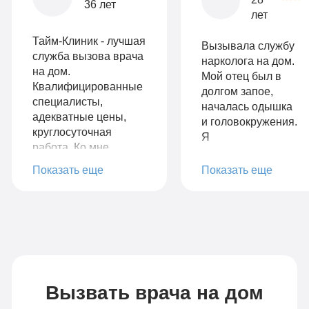
36 лет
лет
Тайм-Клиник - лучшая
Вызывала службу
служба вызова врача
нарколога на дом.
на дом.
Мой отец был в
Квалифицированные
долгом запое,
специалисты,
началась одышка
адекватные цены,
и головокружения.
круглосуточная
Я
работа. Ко мне
незамедлительно
выезжали даже
вызвала врача.
Показать еще
Показать еще
ночью, по
Спасибо
предоплате, и это
наркологу, который
разумно, ведь на
к нам выехал,
вызовы, которые
качественно и
ездит ваша бригада,
быстро привел
можно ожидать что
отца в чувства, дал
угодно. Я сам в ту
рекомендации.
ночь, смог очухаться
Вызвать врача на дом
Будем надеяться
спустя 20 минут
на долгосрочный