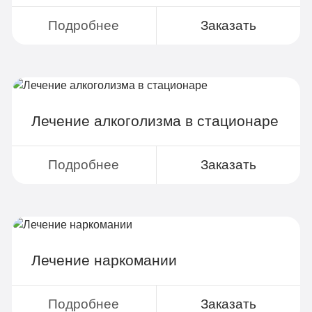
Подробнее
Заказать
По-домашнему
3 990 руб
2-х местная комната
Лечение алкоголизма в стационаре
Все опции «Бюджетно»
Индивидуальная терапия
Подробнее
Заказать
Работа с психологом
Усиленная детоксикация
Гарантия длительной ремиссии
Лечение наркомании
Личный санузел
Больничный лист
Подробнее
Заказать