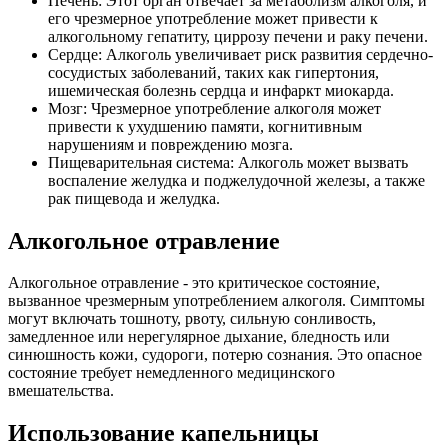
Печень: Этот орган отвечает за метаболизм алкоголя, и
его чрезмерное употребление может привести к
алкогольному гепатиту, циррозу печени и раку печени.
Сердце: Алкоголь увеличивает риск развития сердечно-
сосудистых заболеваний, таких как гипертония,
ишемическая болезнь сердца и инфаркт миокарда.
Мозг: Чрезмерное употребление алкоголя может
привести к ухудшению памяти, когнитивным
нарушениям и повреждению мозга.
Пищеварительная система: Алкоголь может вызвать
воспаление желудка и поджелудочной железы, а также
рак пищевода и желудка.
Алкогольное отравление
Алкогольное отравление - это критическое состояние,
вызванное чрезмерным употреблением алкоголя. Симптомы
могут включать тошноту, рвоту, сильную сонливость,
замедленное или нерегулярное дыхание, бледность или
синюшность кожи, судороги, потерю сознания. Это опасное
состояние требует немедленного медицинского
вмешательства.
Использование капельницы