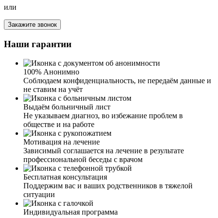
или
Я благодарна вашей клинике за лечение от алкоголизма
у мужа. Спиртное муж не употребляет уже около года.
Закажите звонок
Именно здесь специалисты нашли правильный подход к
супругу и смогли убедить его пройти лечение.
Наши гарантии
Благодаря вам у нас такой отличный результат и знания,
как нам, близким людям, вести себя в подобных
ситуациях. Спасибо вам огромное.
100% Анонимно
Соблюдаем конфиденциальность, не передаём данные и
не ставим на учёт
Выдаём больничный лист
Не указываем диагноз, во избежание проблем в
обществе и на работе
Сложно писать весь тот кошмар, который нам с
Мотивация на лечение
супругом пришлось пережить. Наш сын стал плотно
Зависимый соглашается на лечение в результате
употреблять алкоголь, забросил учебу, пропал интерес к
профессиональной беседы с врачом
тренировкам. Усугубило ситуацию и расставание с
девушкой. Два месяца назад моя подруга посоветовала
Бесплатная консультация
обратиться к вам. Мы с мужем решили, что надо
Поддержим вас и ваших родственников в тяжелой
попробовать, и позвонили вам. В течение короткого
ситуации
времени приехали ваши специалисты, провели беседу с
сыном и предложили различные способы лечения. Сын
Индивидуальная программа