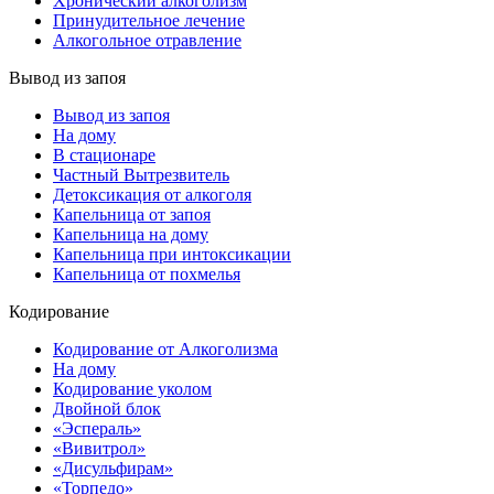
Хронический алкоголизм
Принудительное лечение
Алкогольное отравление
Вывод из запоя
Вывод из запоя
На дому
В стационаре
Частный Вытрезвитель
Детоксикация от алкоголя
Капельница от запоя
Капельница на дому
Капельница при интоксикации
Капельница от похмелья
Кодирование
Кодирование от Алкоголизма
На дому
Кодирование уколом
Двойной блок
«Эспераль»
«Вивитрол»
«Дисульфирам»
«Торпедо»