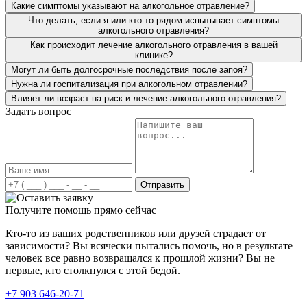
Какие симптомы указывают на алкогольное отравление?
Что делать, если я или кто-то рядом испытывает симптомы
алкогольного отравления?
Как происходит лечение алкогольного отравления в вашей
клинике?
Могут ли быть долгосрочные последствия после запоя?
Нужна ли госпитализация при алкогольном отравлении?
Влияет ли возраст на риск и лечение алкогольного отравления?
Задать вопрос
Я привёз мать в вашу клинику больше года назад. От
алкоголя у неё начались проблемы с сосудами, очень
сильно отекало все тело. Мать сразу направили на
детоксикацию. Для алкоголика со стажем около 10 лет
это очень важно, чтобы привели в чувство организм.
Отправить
После курса детоксикации, проводилась работа с
психологом, различные групповые занятия. Благодарен
Получите помощь прямо сейчас
вашим специалистам за проделанную работу. Все это
время могу наблюдать, как жизнь матери обретает
Кто-то из ваших родственников или друзей страдает от
новые возможности и трезвую жизнь. В ней будто
зависимости? Вы всячески пытались помочь, но в результате
заново интерес к жизни проснулся.
человек все равно возвращался к прошлой жизни? Вы не
первые, кто столкнулся с этой бедой.
+7 903 646-20-71