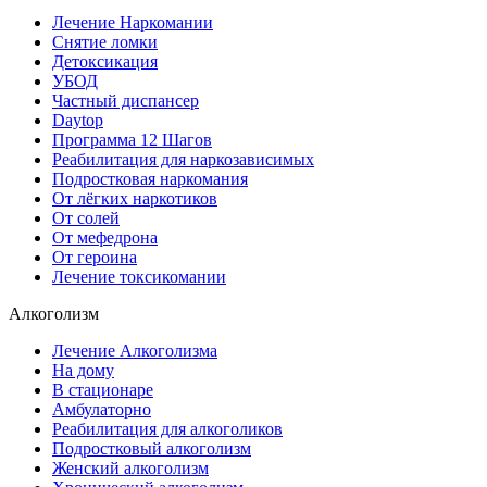
Лечение Наркомании
Снятие ломки
Детоксикация
УБОД
Частный диспансер
Daytop
Программа 12 Шагов
Реабилитация для наркозависимых
Подростковая наркомания
От лёгких наркотиков
От солей
От мефедрона
От героина
Лечение токсикомании
Алкоголизм
Лечение Алкоголизма
На дому
В стационаре
Амбулаторно
Реабилитация для алкоголиков
Подростковый алкоголизм
Женский алкоголизм