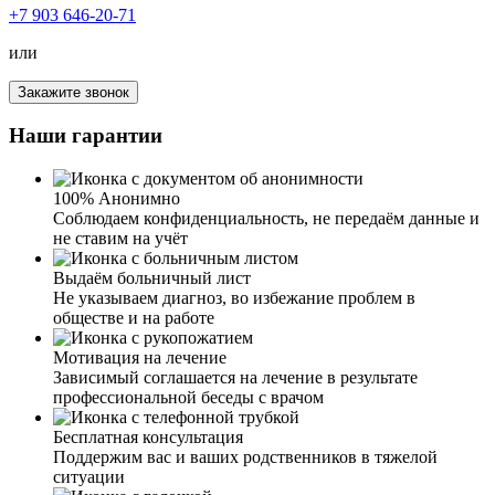
+7 903 646-20-71
или
Я вызвал нарколога на дом для своего сына. Сил
Закажите звонок
терпеть больше не было его ежедневные состояния
неадекватного человека. Приехал врач, оценил
Наши гарантии
физическое и психологическое состояние сына, измерил
давление, задал вопросы о том, что и в каком
количестве употреблено. Исходя из этого выбрал схему
100% Анонимно
детоксикации. После процедуры провел с сыном беседу
Соблюдаем конфиденциальность, не передаём данные и
о наркомании. Теперь мы планируем поступать к вам на
не ставим на учёт
курс лечения в РЦ. Вы наше спасение.
Выдаём больничный лист
Не указываем диагноз, во избежание проблем в
обществе и на работе
Мотивация на лечение
Зависимый соглашается на лечение в результате
Обращался для вызова нарколога на дом. Остались
профессиональной беседы с врачом
очень довольны и ценой и результатом. Мать не могла
выйти из запоя. Приехавший врач провел диагностику
Бесплатная консультация
состояния, поставил капельницу для детоксикации
Поддержим вас и ваших родственников в тяжелой
крови, оставил седативные и сосудистые лекарства на
ситуации
три дня для полного восстановления организма.