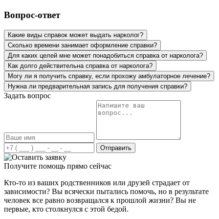
долгом запое, началась одышка и головокружения. Я
незамедлительно вызвала врача. Спасибо наркологу,
Вопрос-ответ
который к нам выехал, качественно и быстро привел
отца в чувства, дал рекомендации. Будем надеяться на
Какие виды справок может выдать нарколог?
долгосрочный результат, подумываем о прохождении
Сколько времени занимает оформление справки?
курса реабилитации.
Для каких целей мне может понадобиться справка от нарколога?
Как долго действительна справка от нарколога?
Могу ли я получить справку, если прохожу амбулаторное лечение?
Нужна ли предварительная запись для получения справки?
Задать вопрос
Я не первый раз обращаюсь по вызову врача на дом.
Мне делали капельницу от запоя, потом я решилась и на
кодировку. Хочу отметить, что весь персонал очень
Отправить
приветливый и чуткий. Всегда с пониманием подходят
к ситуации. Профессионализм, четкость действий, все
Получите помощь прямо сейчас
на высшем уровне. Спасибо за вашу работу!
Кто-то из ваших родственников или друзей страдает от
зависимости? Вы всячески пытались помочь, но в результате
человек все равно возвращался к прошлой жизни? Вы не
первые, кто столкнулся с этой бедой.