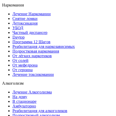
Наркомания
Лечение Наркомании
Снятие ломки
Детоксикация
УБОД
Частный диспансер
Daytop
Программа 12 Шагов
Реабилитация для наркозависимых
Подростковая наркомания
От лёгких наркотиков
От солей
От мефедрона
От героина
Лечение токсикомании
Алкоголизм
Лечение Алкоголизма
На дому
В стационаре
Амбулаторно
Реабилитация для алкоголиков
Подростковый алкоголизм