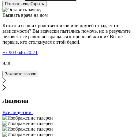
Показать еще
Скрыть
Вызвать врача на дом
Кто-то из ваших родственников или друзей страдает от
зависимости? Вы всячески пытались помочь, но в результате
человек все равно возвращался к прошлой жизни? Вы не
первые, кто столкнулся с этой бедой.
Тайм-Клиник - лучшая служба вызова врача на дом.
+7 903 646-20-71
Квалифицированные специалисты, адекватные цены,
круглосуточная работа. Ко мне выезжали даже ночью,
или
по предоплате, и это разумно, ведь на вызовы, которые
ездит ваша бригада, можно ожидать что угодно. Я сам в
Закажите звонок
ту ночь, смог очухаться спустя 20 минут звонков в
домофон. Бригада не уезжала, а дозванивалась до меня
до пьяного.
Лицензии
Все лицензии
Вызывала службу нарколога на дом. Мой отец был в