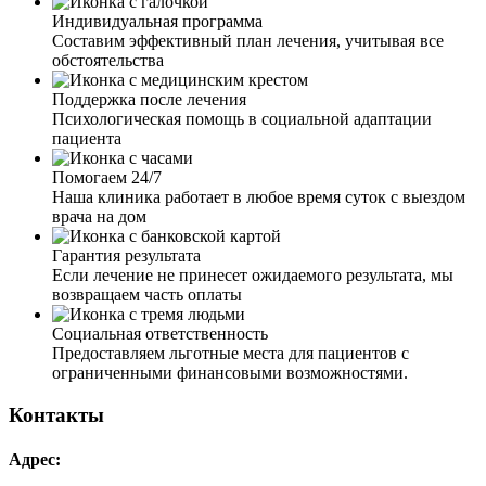
Индивидуальная программа
Составим эффективный план лечения, учитывая все
обстоятельства
Поддержка после лечения
Психологическая помощь в социальной адаптации
пациента
Помогаем 24/7
Сын не мог выйти из запоя. Каждый год сталкиваемся с
Наша клиника работает в любое время суток с выездом
этой проблемой. Новогодние праздники, столько
врача на дом
выходных, и сын их все пропивает. Обратилась в вашу
службу по вызову нарколога на дом. Врач подробно
Гарантия результата
объяснил, какая программа лечения, какие препараты
Если лечение не принесет ожидаемого результата, мы
подойдут моему сыну, исходя из его состояния.
возвращаем часть оплаты
Мгновенного улучшения мы и не ждали. Две недели
пить и за час встать на ноги, ну не возможно. После
Социальная ответственность
первой процедуры улучшения были, но я решила и на
Предоставляем льготные места для пациентов с
следующий день вызвать врача для повторной
ограниченными финансовыми возможностями.
установки капельницы и детоксикации организма.
Делал и витамины группы В. В общем, полное
Контакты
очищение и восполнение недостающих
микроэлементов организму. Результатом оказанной
Адрес:
услуги довольна, врач компетентный, видно, что с
опытом работы. Благодарю.
Сам бы наверное так и не решился, но жена настояла