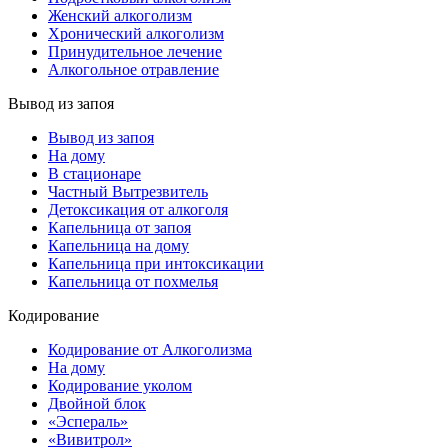
Женский алкоголизм
Хронический алкоголизм
Принудительное лечение
Алкогольное отравление
Вывод из запоя
Вывод из запоя
На дому
В стационаре
Частный Вытрезвитель
Детоксикация от алкоголя
Капельница от запоя
Капельница на дому
Капельница при интоксикации
Капельница от похмелья
Кодирование
Кодирование от Алкоголизма
На дому
Кодирование уколом
Двойной блок
«Эспераль»
«Вивитрол»