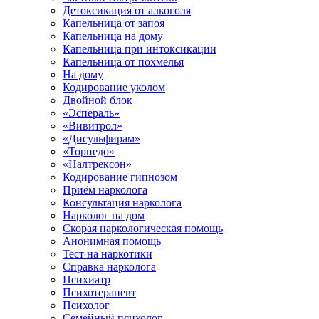
Детоксикация от алкоголя
Капельница от запоя
Капельница на дому
Капельница при интоксикации
Капельница от похмелья
На дому
Кодирование уколом
Двойной блок
«Эспераль»
«Вивитрол»
«Дисульфирам»
«Торпедо»
«Налтрексон»
Кодирование гипнозом
Приём нарколога
Консультация нарколога
Нарколог на дом
Скорая наркологическая помощь
Анонимная помощь
Тест на наркотики
Справка нарколога
Психиатр
Психотерапевт
Психолог
Семейный психолог