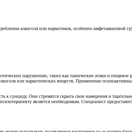
ребления алкоголя или наркотиков, особенно амфетаминовой гр
отических нарушениях, таких как панические атаки и пищевое р
лкоголя или наркотических веществ. Применение психоактивных
сть к суициду. Они стремятся скрыть свои намерения и тщател
к психотерапевту является необходимым. Специалист предоста
ек может испытывать подавленное настроение из-за потери близко