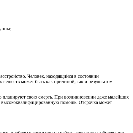
уппы;
асстройство. Человек, находящийся в состоянии
 веществ может быть как причиной, так и результатом
ьно планируют свою смерть. При возникновении даже малейших
вит высококвалифицированную помощь. Отсрочка может
го, проблем в семье или на работе, серьезного заболевания.