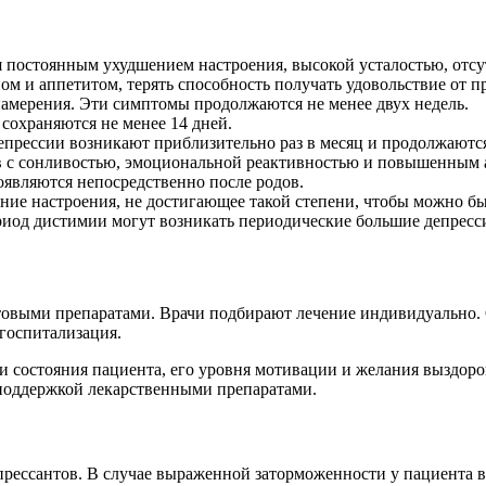
ся постоянным ухудшением настроения, высокой усталостью, отс
ом и аппетитом, терять способность получать удовольствие от
намерения. Эти симптомы продолжаются не менее двух недель.
сохраняются не менее 14 дней.
епрессии возникают приблизительно раз в месяц и продолжаются
 с сонливостью, эмоциональной реактивностью и повышенным 
оявляются непосредственно после родов.
ние настроения, не достигающее такой степени, чтобы можно бы
ериод дистимии могут возникать периодические большие депресс
овыми препаратами. Врачи подбирают лечение индивидуально. О
 госпитализация.
ни состояния пациента, его уровня мотивации и желания выздоро
 поддержкой лекарственными препаратами.
прессантов. В случае выраженной заторможенности у пациента 