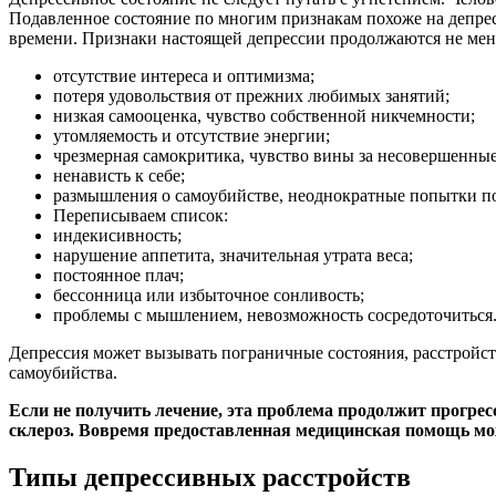
Подавленное состояние по многим признакам похоже на депрес
времени. Признаки настоящей депрессии продолжаются не мене
отсутствие интереса и оптимизма;
потеря удовольствия от прежних любимых занятий;
низкая самооценка, чувство собственной никчемности;
утомляемость и отсутствие энергии;
чрезмерная самокритика, чувство вины за несовершенные
ненависть к себе;
размышления о самоубийстве, неоднократные попытки по
Переписываем список:
индекисивность;
нарушение аппетита, значительная утрата веса;
постоянное плач;
бессонница или избыточное сонливость;
проблемы с мышлением, невозможность сосредоточиться
Депрессия может вызывать пограничные состояния, расстройств
самоубийства.
Если не получить лечение, эта проблема продолжит прогрес
склероз. Вовремя предоставленная медицинская помощь мож
Типы депрессивных расстройств