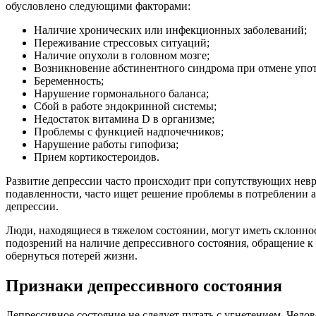
обусловлено следующими факторами:
Наличие хронических или инфекционных заболеваний;
Переживание стрессовых ситуаций;
Наличие опухоли в головном мозге;
Возникновение абстинентного синдрома при отмене упот
Беременность;
Нарушение гормонального баланса;
Сбой в работе эндокринной системы;
Недостаток витамина D в организме;
Проблемы с функцией надпочечников;
Нарушение работы гипофиза;
Прием кортикостероидов.
Развитие депрессии часто происходит при сопутствующих невр
подавленности, часто ищет решение проблемы в потреблении а
депрессии.
Люди, находящиеся в тяжелом состоянии, могут иметь склонно
подозрений на наличие депрессивного состояния, обращение 
обернуться потерей жизни.
Признаки депрессивного состояния
Депрессивное состояние не следует путать с угнетением. Челов