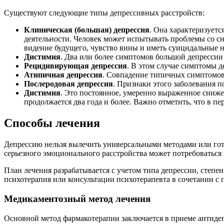
Существуют следующие типы депрессивных расстройств:
Клиническая (большая) депрессия
. Она характеризует
деятельности. Человек может испытывать проблемы со сн
видение будущего, чувство вины и иметь суицидальные 
Дистимия
. Два или более симптомов большой депрессии 
Рецидивирующая депрессия
. В этом случае симптомы д
Атипичная депрессия
. Совпадение типичных симптомов
Послеродовая депрессия
. Признаки этого заболевания п
Дистимия
. Это постоянное, умеренно выраженное сниже
продолжается два года и более. Важно отметить, что в п
Способы лечения
Депрессию нельзя вылечить универсальными методами или гот
серьезного эмоционального расстройства может потребоваться
План лечения разрабатывается с учетом типа депрессии, степе
психотерапия или консультации психотерапевта в сочетании с
Медикаментозный метод лечения
Основной метод фармакотерапии заключается в приеме антиде