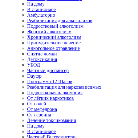
На дому
В стационаре
Амбулаторно
Реабилитация для алкоголиков
Подростковый алкоголизм
Женский алкоголизм
Хронический алкоголизм
Принудительное лечение
Алкогольное отравление
Снятие ломки
Детоксикация
УБОД
Частный диспансер
Daytop
Программа 12 Шагов
Реабилитация для наркозависимых
Подростковая наркомания
От лёгких наркотиков
От солей
От мефедрона
От героина
Лечение токсикомании
На дому
В стационаре
Частный Вытрезвитель