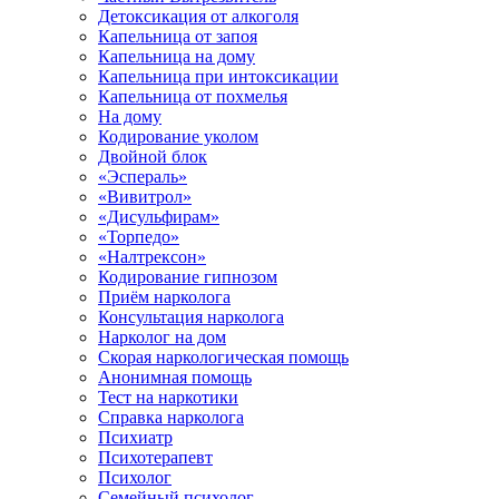
Детоксикация от алкоголя
Капельница от запоя
Капельница на дому
Капельница при интоксикации
Капельница от похмелья
На дому
Кодирование уколом
Двойной блок
«Эспераль»
«Вивитрол»
«Дисульфирам»
«Торпедо»
«Налтрексон»
Кодирование гипнозом
Приём нарколога
Консультация нарколога
Нарколог на дом
Скорая наркологическая помощь
Анонимная помощь
Тест на наркотики
Справка нарколога
Психиатр
Психотерапевт
Психолог
Семейный психолог