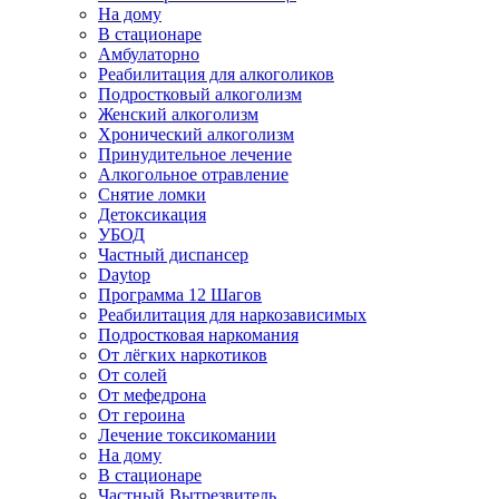
На дому
В стационаре
Амбулаторно
Реабилитация для алкоголиков
Подростковый алкоголизм
Женский алкоголизм
Хронический алкоголизм
Принудительное лечение
Алкогольное отравление
Снятие ломки
Детоксикация
УБОД
Частный диспансер
Daytop
Программа 12 Шагов
Реабилитация для наркозависимых
Подростковая наркомания
От лёгких наркотиков
От солей
От мефедрона
От героина
Лечение токсикомании
На дому
В стационаре
Частный Вытрезвитель