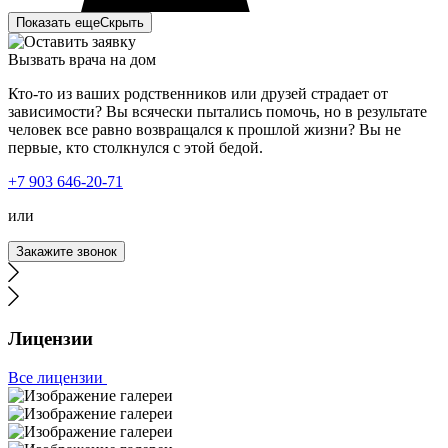
Показать еще
Скрыть
Вызвать врача на дом
Кто-то из ваших родственников или друзей страдает от
зависимости? Вы всячески пытались помочь, но в результате
человек все равно возвращался к прошлой жизни? Вы не
первые, кто столкнулся с этой бедой.
Я был зависим от наркотиков, временами, конечно,
+7 903 646-20-71
понимал, что это уже затянуло меня сильно, но
остановиться не мог. Решил попробовать и обратился к
или
вам в клинику. Так как я продолжал работать и
попросту не мог находиться на лечении долгое время,
Закажите звонок
мне предложили усиленный курс лечения наркомании.
Наркологи вначале провели мне очищение организма, а
дальше началась психотерапия. Был сильно удивлен, как
грамотно и четко мне все разложили по полочкам, дали
бесценные рекомендации, что делать дальше вне
Лицензии
клиники. Спасибо вам огромное!
Все лицензии
Что мой сын только не пробовал, чтобы прекратить