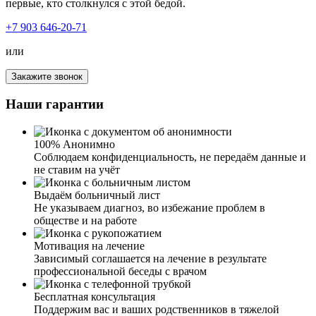
первые, кто столкнулся с этой бедой.
+7 903 646-20-71
или
Наша семья столкнулась с неизлечимой болезнью –
наркоманией. Мой брат стал употреблять наркотики, его
Закажите звонок
состояние менялось с каждым днём, мы просто не могли
узнать его. Из отзывчивого и порядочного молодого
Наши гарантии
человека он становился агрессивным, бесчувственным
и с наплевательским отношением ко всем. Мать с отцом
сразу стали искать помощь, обзвонили и объездили
100% Анонимно
несколько клиник и попали к вам. Встретили нас тепло,
Соблюдаем конфиденциальность, не передаём данные и
как дома. Внимательно выслушали, подробно и
не ставим на учёт
профессионально рассказали о лечении. Психолог
беседовал не только с братом, но и пригласил потом нас
Выдаём больничный лист
отдельно. Рассказав все подводные камни, дал
Не указываем диагноз, во избежание проблем в
рекомендации по поведению с зависимым человеком.
обществе и на работе
Сейчас наша семья с надеждой и верой смотрит в
будущее. Желаем вашим специалистам терпения и
Мотивация на лечение
успехов в их работе.
Я жена наркомана. Узнав по рекомендациям о вашей
Зависимый соглашается на лечение в результате
клинике, спустя какое-то время, позвонила. И могу с
профессиональной беседы с врачом
уверенностью сказать, что это лучший выбор. Общение
с сотрудниками дало мне понять, что у вас работают
Бесплатная консультация
профессионалы, знающие своё дело. Сейчас муж
Поддержим вас и ваших родственников в тяжелой