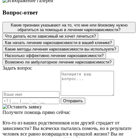
употреблять наркотики. Проходило время, и он начинал
снова. В этот раз мы обратились к вам, чему я очень
Вопрос-ответ
рада. Специалисты, знающие своё дело!! Комплексный
подход и индивидуальный, что очень важно в такой
Какие признаки указывают на то, что мне или близкому нужно
проблеме. Сын смог пройти полный курс
обратиться за помощью в лечении наркозависимости?
реабилитации, как сам говорит, что на столько легко и
Что делать если зависимый не хочет лечиться?
понятно ему не было нигде. Очень важно, что у вас есть
Как начать лечение наркозависимости в вашей клинике?
пожизненная поддержка! Ещё раз огромное вам
спасибо!
Какие методы лечения наркозависимости вы используете?
Насколько эффективно лечение наркозависимости?
Возможно ли амбулаторное лечение наркозависимости?
Задать вопрос
Лечение наркомании в вашей клинике стало огромным
прорывом для нас. Мой сын больше двух лет
употреблял курительные вещества и ни хотел
признавать свою проблему. Решившись отправить его к
Отправить
вам на лечение, сын получил всестороннюю помощь и
поддержку. Был подобран индивидуальный план
Получите помощь прямо сейчас
лечения, учитывая все особенности моего сына.
Благодаря вашему профессионализму, сын трезвый и
Кто-то из ваших родственников или друзей страдает от
полон сил менять свою жизнь дальше.
зависимости? Вы всячески пытались помочь, но в результате
человек все равно возвращался к прошлой жизни? Вы не