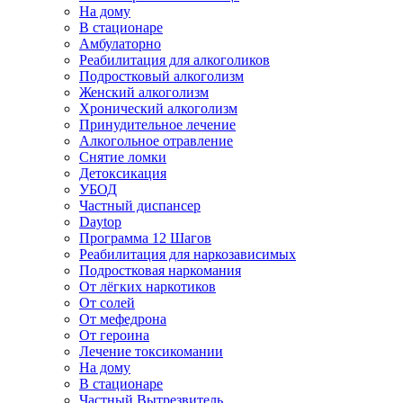
На дому
В стационаре
Амбулаторно
Реабилитация для алкоголиков
Подростковый алкоголизм
Женский алкоголизм
Хронический алкоголизм
Принудительное лечение
Алкогольное отравление
Снятие ломки
Детоксикация
УБОД
Частный диспансер
Daytop
Программа 12 Шагов
Реабилитация для наркозависимых
Подростковая наркомания
От лёгких наркотиков
От солей
От мефедрона
От героина
Лечение токсикомании
На дому
В стационаре
Частный Вытрезвитель