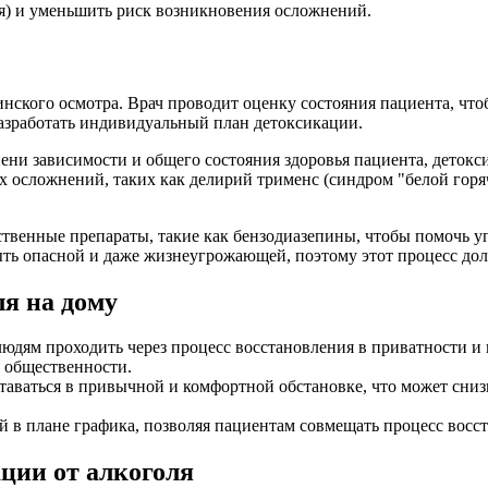
я) и уменьшить риск возникновения осложнений.
нского осмотра. Врач проводит оценку состояния пациента, что
азработать индивидуальный план детоксикации.
пени зависимости и общего состояния здоровья пациента, деток
ных осложнений, таких как делирий трименс (синдром "белой гор
ственные препараты, такие как бензодиазепины, чтобы помочь 
ыть опасной и даже жизнеугрожающей, поэтому этот процесс дол
я на дому
людям проходить через процесс восстановления в приватности и 
и общественности.
аваться в привычной и комфортной обстановке, что может снизи
й в плане графика, позволяя пациентам совмещать процесс восс
ции от алкоголя