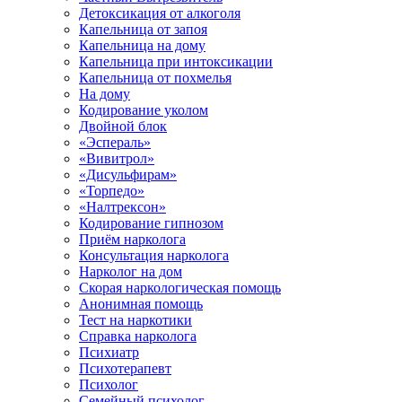
Детоксикация от алкоголя
Капельница от запоя
Капельница на дому
Капельница при интоксикации
Капельница от похмелья
На дому
Кодирование уколом
Двойной блок
«Эспераль»
«Вивитрол»
«Дисульфирам»
«Торпедо»
«Налтрексон»
Кодирование гипнозом
Приём нарколога
Консультация нарколога
Нарколог на дом
Скорая наркологическая помощь
Анонимная помощь
Тест на наркотики
Справка нарколога
Психиатр
Психотерапевт
Психолог
Семейный психолог