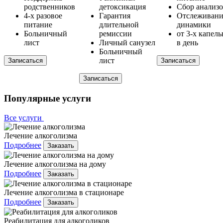
родственников
детоксикация
Сбор анализ
4-х разовое
Гарантия
Отслеживани
питание
длительной
динамики
Больничный
ремиссии
от 3-х капел
лист
Личный санузел
в день
Больничный
лист
Записаться
Записаться
Записаться
Популярные услуги
Все услуги
Лечение алкоголизма
Подробнее
Заказать
Лечение алкоголизма на дому
Подробнее
Заказать
Лечение алкоголизма в стационаре
Подробнее
Заказать
Реабилитация для алкоголиков