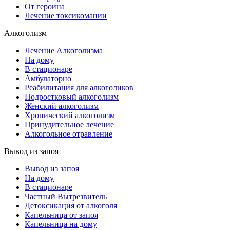
От героина
Лечение токсикомании
Алкоголизм
Лечение Алкоголизма
На дому
В стационаре
Амбулаторно
Реабилитация для алкоголиков
Подростковый алкоголизм
Женский алкоголизм
Хронический алкоголизм
Принудительное лечение
Алкогольное отравление
Вывод из запоя
Вывод из запоя
На дому
В стационаре
Частный Вытрезвитель
Детоксикация от алкоголя
Капельница от запоя
Капельница на дому