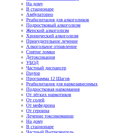
На дому
В стационаре
Амбулаторно
Реабилитация для алкоголиков
Подростковый алкоголизм
Женский алкоголизм
Хронический алкоголизм
Принудительное лечение
Алкогольное отравление
Снятие ломки
Детоксикация
УБОД
Частный диспансер
Daytop
Программа 12 Шагов
Реабилитация для наркозависимых
Подростковая наркомания
От лёгких наркотиков
От солей
От мефедрона
От героина
Лечение токсикомании
На дому
В стационаре
Частный Вытрезвитель