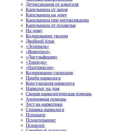
Детоксикация от алкоголя
Капельница от запоя
Капельница на дому
Капельница при интоксикации
Капельница от похмелья
На дому
Кодирование уколом
Двойной блок
«Эспераль»
«Вивитрол»
«Дисульфирам»
«Торпедо»
«Налтрексон»
Кодирование гипнозом
Приём нарколога
Консультация нарколога
Нарколог на дом
Скорая наркологическая помощь
Анонимная помощь
Тест на наркотики
Справка нарколога
Психиатр
Психотерапевт
Психолог
Семейный психолог