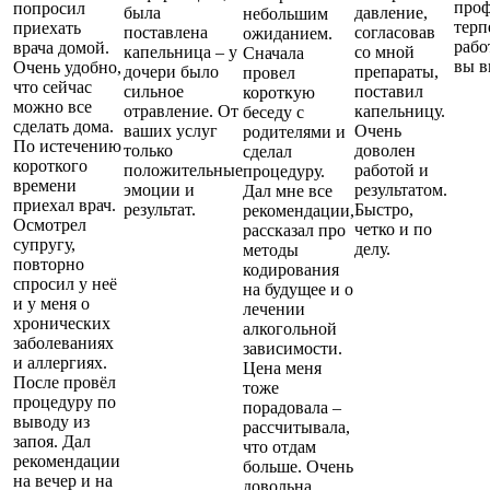
проф
попросил
была
давление,
небольшим
терп
приехать
поставлена
согласовав
ожиданием.
рабо
врача домой.
капельница – у
со мной
Сначала
вы в
Очень удобно,
дочери было
препараты,
провел
что сейчас
сильное
поставил
короткую
можно все
отравление. От
капельницу.
беседу с
сделать дома.
ваших услуг
Очень
родителями и
По истечению
только
доволен
сделал
короткого
положительные
работой и
процедуру.
времени
эмоции и
результатом.
Дал мне все
приехал врач.
результат.
Быстро,
рекомендации,
Осмотрел
четко и по
рассказал про
супругу,
делу.
методы
повторно
кодирования
спросил у неё
на будущее и о
и у меня о
лечении
хронических
алкогольной
заболеваниях
зависимости.
и аллергиях.
Цена меня
После провёл
тоже
процедуру по
порадовала –
выводу из
рассчитывала,
запоя. Дал
что отдам
рекомендации
больше. Очень
на вечер и на
довольна