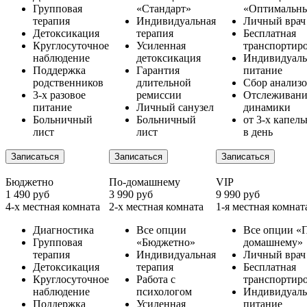
Групповая
«Стандарт»
«Оптимальн
терапия
Индивидуальная
Личный врач
Детоксикация
терапия
Бесплатная
Круглосуточное
Усиленная
транспортир
наблюдение
детоксикация
Индивидуаль
Поддержка
Гарантия
питание
родственников
длительной
Сбор анализ
3-х разовое
ремиссии
Отслеживани
питание
Личный санузел
динамики
Больничный
Больничный
от 3-х капел
лист
лист
в день
Записаться
Записаться
Записаться
Бюджетно
По-домашнему
VIP
1 490 руб
3 990 руб
9 990 руб
4-х местная комната
2-х местная комната
1-я местная комнат
Диагностика
Все опции
Все опции «
Групповая
«Бюджетно»
домашнему»
терапия
Индивидуальная
Личный врач
Детоксикация
терапия
Бесплатная
Круглосуточное
Работа с
транспортир
наблюдение
психологом
Индивидуаль
Поддержка
Усиленная
питание