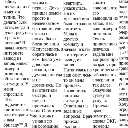
запо
работу
таким в
как-то
квартиру,
было
поставил и её,
первые. Дочь
говорил, что
ужаснулась.
водк
и меня в
пришла домой
его
На их
лезл
тупик. Что
просто в
выводили из
мрачный вид
оста
делать? Как
неадекватном
запоя. Взял
было страшно
мог.
идти, когда и
состоянии, еле
ваш номер и
смотреть.
оче
руки трясутся,
стояла на
позвонил.
Ушла в
рюмк
и речь не
ногах, было
Очень
другую
все-
внятная? Я
бледное лицо.
приветливая
комнату и
дейс
начал искать в
Испугавшись, я
девушка
начала искать
зря!
интернете
обратилась к
задала мне
в интернете
кото
вывод из
вам. Было уже
вопросы про
вывод из
прие
запоя, нашёл
довольно
возраст, про
запоя.
грам
номер и
поздно, и я
хронические
Наткнулась на
быст
позвонил,
думала, никуда
заболевания,
ваш сайт, чем-
проц
объяснив всю
и не
аллергии и
то он меня
уста
ситуацию. У
дозвонюсь. Но
так далее.
привлек.
капе
меня
вы ответили
Озвучила
Позвонила,
все 
спросили:
быстро, и
сумму за
описала
реко
"Вы
ночью
услуги.
ситуацию.
Хочу
подъедете в
приехали к
Приехал
Ответила на
огр
клинику сами,
нам. Осмотрев
врач,
заданные
благ
или отправить
мою дочь и
осмотрел,
вопросы. Врач
ваш
к вам
узнав всю
сделал ЭКГ,
приехал
вним
бригаду?" Я
информацию,
померил
быстро с