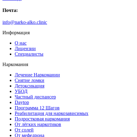
Почта:
info@narko-alko.clinic
Информация
О нас
Лицензии
Специалисты
Наркомания
Лечение Наркомании
Снятие ломки
Детоксикация
УБОД
Частный диспансер
Daytop
Программа 12 Шагов
Реабилитация для наркозависимых
Подростковая наркомания
От лёгких наркотиков
От солей
От мефедрона