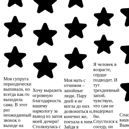
Я человек в
возрасте,
сердце
Моя супруга
подводит. И
Моя мать с
периодически
тут
отчимом –
выпивала, но
Хочу выразить
трехдневный
запойные
всегда как-то
огромную
запой,
люди. Пару
выходила
благодарность
чувствую,
дней я не
сама. В этот
вашему
что сам не
могла до них
раз
наркологу за
выдержал
дозвониться и,
Спас
неожиданный
вывод из запоя
бы.
конечно же,
ваши
звонок о
моей дочери!
Спустился к
поехала к ним.
Выве
выходе на
Столкнулась с
соседу, он
Зайдя в