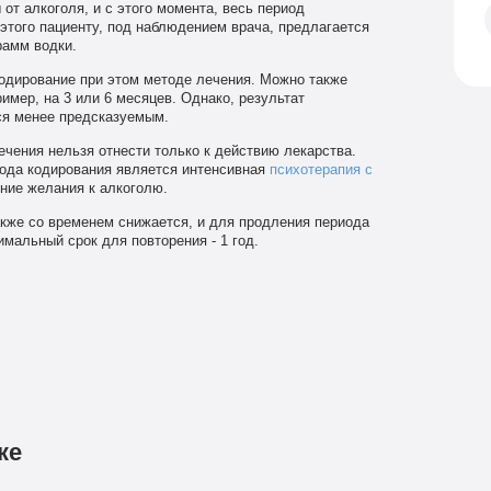
от алкоголя, и с этого момента, весь период
этого пациенту, под наблюдением врача, предлагается
рамм водки.
кодирование при этом методе лечения. Можно также
ример, на 3 или 6 месяцев. Однако, результат
тся менее предсказуемым.
чения нельзя отнести только к действию лекарства.
ода кодирования является интенсивная
психотерапия с
ние желания к алкоголю.
кже со временем снижается, и для продления периода
мальный срок для повторения - 1 год.
ке