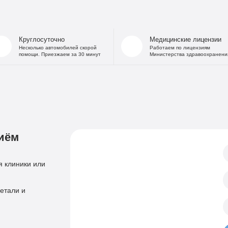
На дому
Капельница от
В стационаре
Капельница 
Частный Вытрезвитель
Капе
Круглосуточно
Медицинские лицензии
Детоксикация от алкоголя
Капельница
Несколько автомобилей скорой
Работаем по лицензиям
помощи. Приезжаем за 30 минут
Министерства здравоохранени
На дому
«Дисульфирам»
Кодирование уколом
«Торпедо»
Двойной блок
«Налтрексон»
«Эспераль»
Кодировани
«Вивитрол»
Приём нарколога
иём
Анонимная пом
Консультация нарколога
Тест на наркотики
Нарколог на дом
 клиники или
Справка нарколог
Скорая наркологическая помощь
Психиатр
етали и
Лечение психоза
Психотерапевт
Лечение панич
Психолог
Лечение игроман