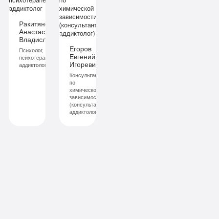
Ракитянская
Анастасия
ич
Владиславовна
Егоров
Психолог,
Евгений
й
психотерапевт,
Игоревич
аддиктолог
Консультант
по
химической
зависимости
(консультант-
аддиктолог)