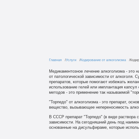
Главная
Услуги
Кодирование от алкоголизма
Кодир
Медикаментозное лечение алкоголизма - это 
от патологической зависимости от алкоголя. 
препаратов, которые помогают избежать желани
использование гелей или имплантация капсул
методов - это применение так называемой "тор
"Торпедо" от алкоголизма - это препарат, осн
вещество, вызывающее непереносимость алког
В СССР препарат "Торпедо" (в виде раствора 
зависимости. На сегодняшний день под наимен
основанные на дисульфираме, которые испол