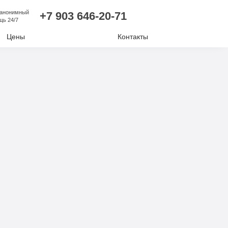
 анонимный
+7 903 646-20-71
щь 24/7
Цены
Контакты
лизм
ий алкоголизм
нудительное лечение
е отравление
ковая наркомания
отиков
комании