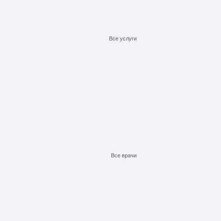
Все услуги
Подробнее
Подробнее
Подробнее
Заказать
Заказать
Заказать
Все врачи