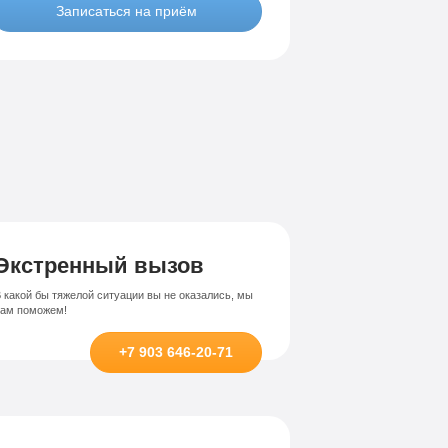
Записаться на приём
Лечение-интернет зависимости
висимости
Экстренный вызов
 какой бы тяжелой ситуации вы не оказались, мы
вам поможем!
+7 903 646-20-71