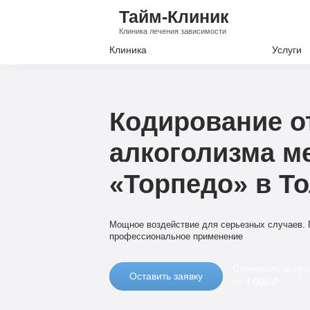
Тайм-Клиник
Клиника лечения зависимости
Клиника
Услуги
Лечение А
Лечение Н
Кодирование о
Вывод из з
алкоголизма м
Кодировани
«Торпедо» в Т
Наркологи
Психиатри
Мощное воздействие для серьезных случаев. 
профессиональное применение
Стоимость услуг
Оставить заявку
от 4 000 ₽