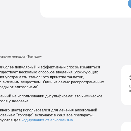
Семейный психолог
Психиатрическая клиника
Лечение соза
Лечение депрессии
ование методом «Торпедо»
наиболее популярный и эффективный способ избавиться
Существует несколько способов введения блокирующих
я употреблять этанол: это принятие таблеток,
 с активным веществом. Один из самых распространенных
В
педы от алкоголизма".
ованный на использовании дисульфирама: это химическое
оля у человека.
синего цвета) использовался для лечения алкогольной
ованием "торпедо" включают в себя все препараты,
ьзуются для
кодирования от алкоголизма
.