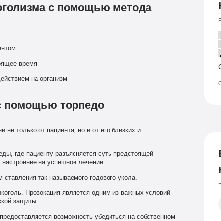
оголизма с помощью метода
Р
ентом
оящее время
действием на организм
О
 с помощью торпедо
не только от пациента, но и от его близких и
ды, где пациенту разъясняется суть предстоящей
е настроение на успешное лечение.
 ставления так называемого годового укола.
В
коголь. Провокация является одним из важных условий
ской защиты.
 предоставляется возможность убедиться на собственном