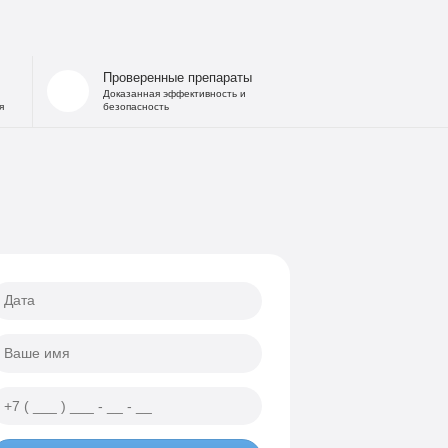
 запоя
на дому
льница при интоксикации
Проверенные препараты
 от похмелья
Доказанная эффективность и
я
безопасность
е гипнозом
ощь
а
еских атак
ии